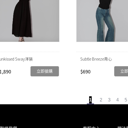
unkissed Sway洋裝
Subtle Breeze背心
1,890
$690
立即搶購
立
1
2
3
4
5