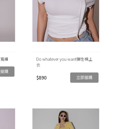
牛仔寬褲
Do whatever you want彈性棉上
衣
即搶購
$890
立即搶購