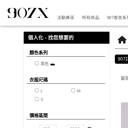
907訂製款 | 907X
活動專區
所有商品
907香氛系
個人化 - 找您想要的
顏色系列
90
黑色
最
衣服尺碼
L
M
S
價格區間