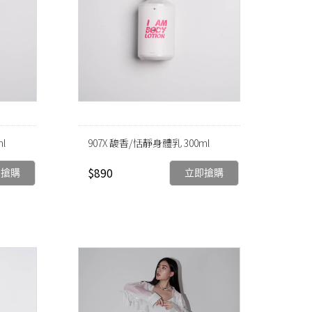
l
907X 馥香/恬靜身體乳 300ml
$890
即搶購
立即搶購