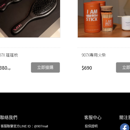
07X 蓬蓬梳
907X專用火柴
380
$690
立即搶購
立
聯絡我們
客服中心
關注
客服聯繫官方LINE ID：@907mall
投保證明