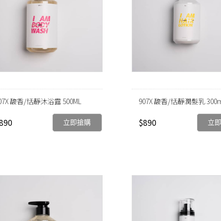
07X 馥香/恬靜沐浴露 500ML
907X 馥香/恬靜潤髮乳 300m
890
$890
立即搶購
立