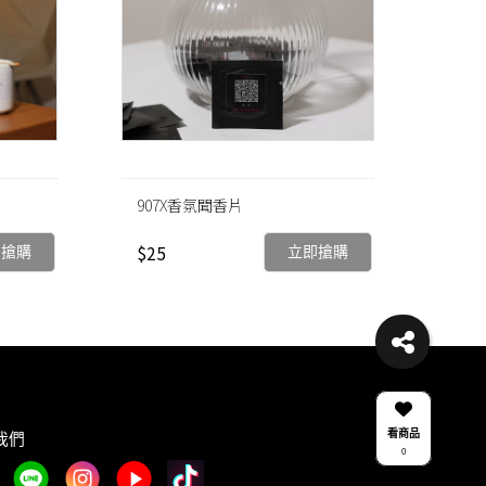
907X香氛聞香片
$25
即搶購
立即搶購
看商品
我們
0