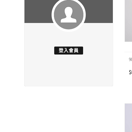
登入會員
9
$