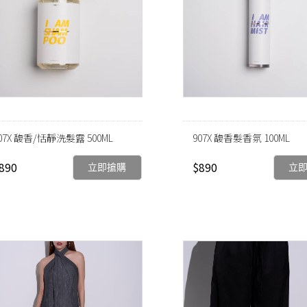
07X 馥香/恬靜洗髮露 500ML
907X 馥香髮香氛 100ML
890
$890
立即搶購
立