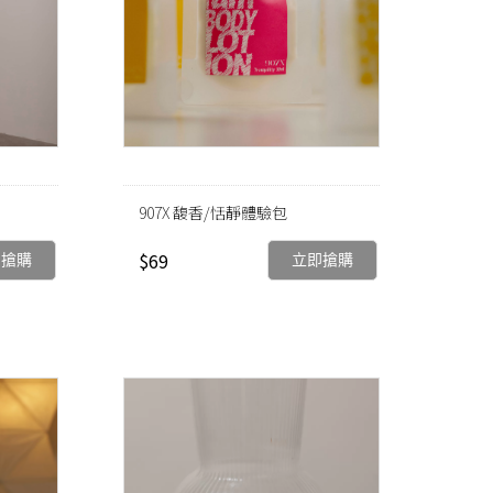
907X 馥香/恬靜體驗包
$69
即搶購
立即搶購