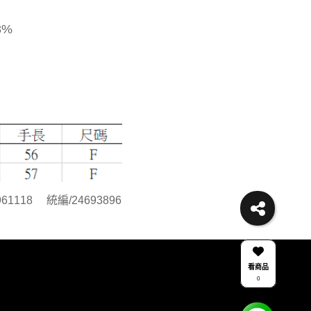
3%
18 統編/24693896
看商品
0