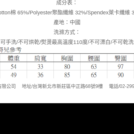
成分表：
otton棉 65%/Polyester聚酯纖維 32%/Spendex萊卡纖維 
產地：中國
洗滌方式：
可手洗/不可烘乾/熨燙最高溫度110度/不可漂白/不可乾洗
公司 地址/台灣新北市新莊區中正路68號9樓 電話/02-299611