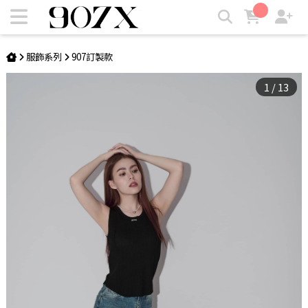
Subtle Breeze背心 | 907X
服飾系列
907訂製款
1
/
13