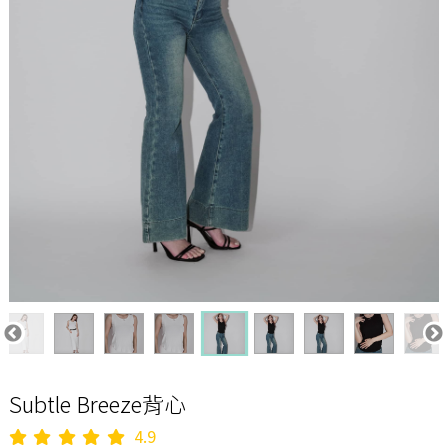
Subtle Breeze背心
4.9