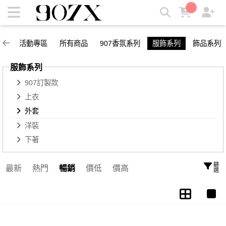
外套 | 907X
活動專區
所有商品
907香氛系列
服飾系列
飾品系列
服飾系列
907訂製款
上衣
外套
洋裝
下著
篩選
最新
熱門
暢銷
價低
價高