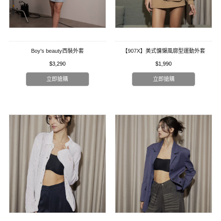
Boy's beauty西裝外套
【907X】美式慵懶風廓型運動外套
$3,290
$1,990
立即搶購
立即搶購