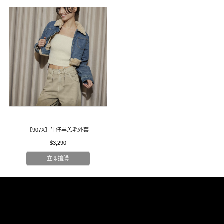
【907X】牛仔羊羔毛外套
$3,290
立即搶購