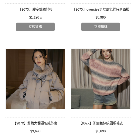
【907X】縷空針織開衫
【907X】oversize男友風氣質時尚西服
$1,190
$5,990
立即搶購
立即搶購
【907X】針織大翻領羽絨外套
【907X】漸變色條紋圓領毛衣
$9,690
$3,690