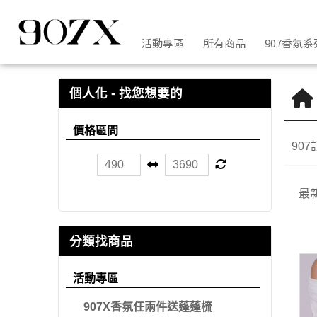
上衣 | 907X
活動專區
所有商品
907香氛系
個人化 - 找您想要的
價格區間
90
最
分類找商品
活動專區
907X香氛任兩件送蓬蓬梳