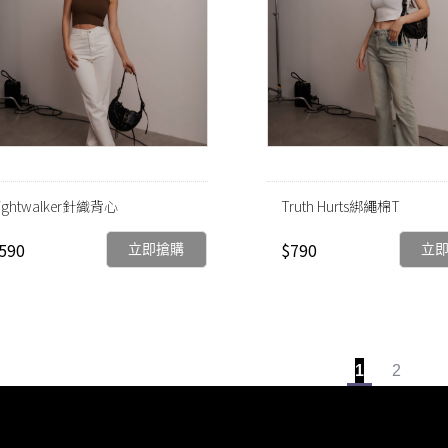
ightwalker針織背心
Truth Hurts綁繩棉T
590
$790
立即搶購
立
1
2