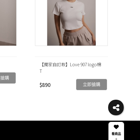
【獨家自訂款】Love 907 logo棉
T
即搶購
$890
立即搶購
看商品
0