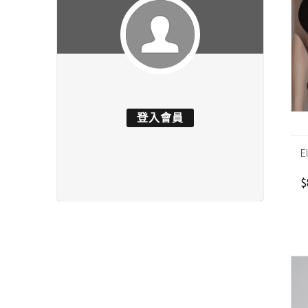
登入會員
E
$