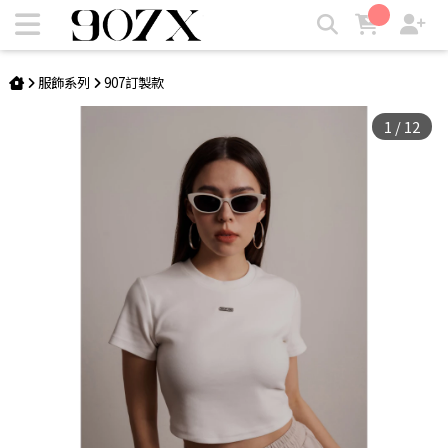
【獨家自訂款💞】Love 907 logo棉T | 907X
服飾系列
907訂製款
1
/
12