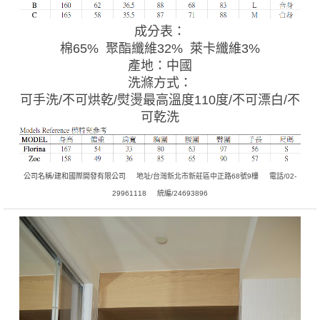
成分表：
棉65% 聚酯纖維32% 萊卡纖維3%
產地：中國
洗滌方式：
可手洗/不可烘乾/熨燙最高溫度110度/不可漂白/不
可乾洗
公司名稱/建和國際開發有限公司
地址/台灣新北市新莊區中正路68號9樓
電話/02-
29961118
統編/24693896