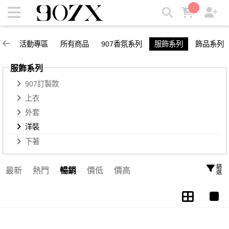
洋裝 | 907X
活動專區
所有商品
907香氛系列
服飾系列
飾品系列
服飾系列
907訂製款
上衣
外套
洋裝
下著
篩選
最新
熱門
暢銷
價低
價高