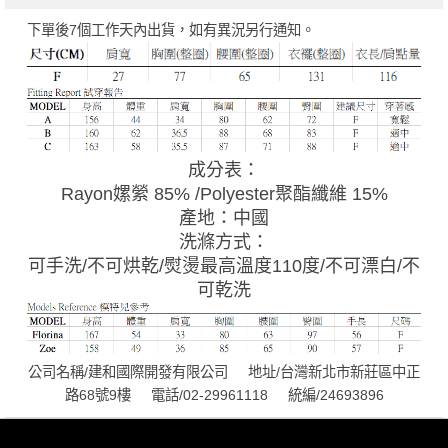
下單後7個工作天內出貨，如有異況另行通知。
成分表：
Rayon嫘縈 85% /Polyester聚酯纖維 15%
產地：中國
洗滌方式：
可手洗/不可烘乾/熨燙最高溫度110度/不可漂白/不
可乾洗
公司名稱/建和國際開發有限公司 地址/台灣新北市新莊區中正
路68號9樓 電話/02-29961118 統編/24693896