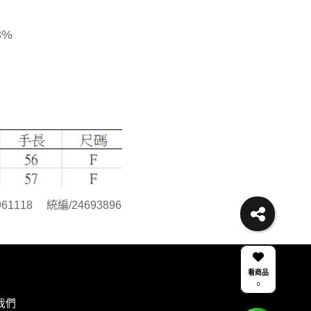
3%
18 統編/24693896
看商品
0
我們