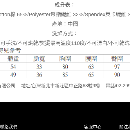
成分表：
otton棉 65%/Polyester聚酯纖維 32%/Spendex萊卡纖維 
產地：中國
洗滌方式：
可手洗/不可烘乾/熨燙最高溫度110度/不可漂白/不可乾洗
公司 地址/台灣新北市新莊區中正路68號9樓 電話/02-299611
聯絡我們
客服中心
關注