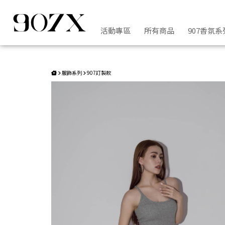
Sleek Layering背心 | 907X
活動專區
所有商品
907香氛系
服飾系列
907訂製款