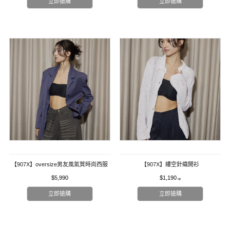
立即搶購
立即搶購
【907X】oversize男友風氣質時尚西服
【907X】縷空針織開衫
$5,990
$1,190
立即搶購
立即搶購