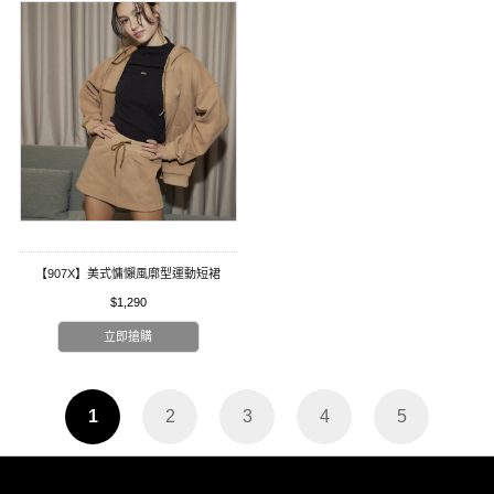
【907X】美式慵懶風廓型運動短裙
$1,290
立即搶購
1
2
3
4
5