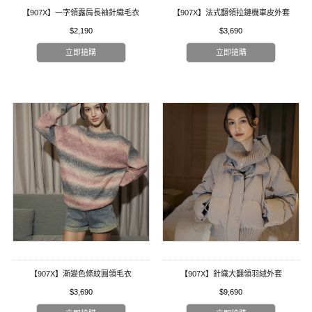
【907X】一字領露肩長袖針織毛衣
【907X】法式翻領拉鏈機車皮外套
$2,190
$3,690
立即搶購
立即搶購
【907X】漸變色條紋圓領毛衣
【907X】針織大翻領羽絨外套
$3,690
$9,690