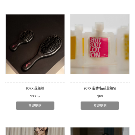
907X 蓬蓬梳
907X 馥香/恬靜體驗包
$380
$69
立即搶購
立即搶購