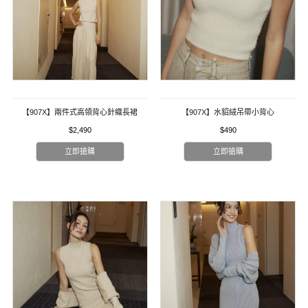
【907X】兩件式高領背心針織長裙
【907X】水貂絨吊帶小背心
$2,490
$490
立即搶購
立即搶購