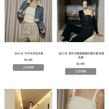
【907X】牛仔羊羔毛外套
【907X】兩件式軟糯連帽針織外套/休閒
長褲
$3,290
$2,490
立即搶購
立即搶購