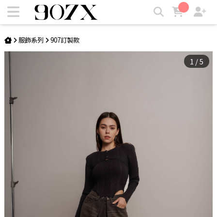
Boy's beauty合釦牛仔褲 | 907X
服飾系列
907訂製款
1
/
5