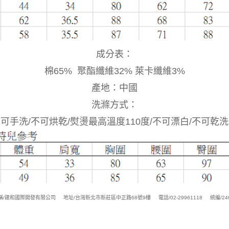
成分表：
棉65% 聚酯纖維32% 萊卡纖維3%
產地：中國
洗滌方式：
可手洗/不可烘乾/熨燙最高溫度110度/不可漂白/不可乾洗
稱/建和國際開發有限公司
地址/台灣新北市新莊區中正路68號9樓
電話/02-29961118
統編/24