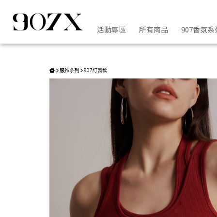
hot girl bummer loge棉T | 907X
活動專區
所有商品
907香氛系
服飾系列
907訂製款