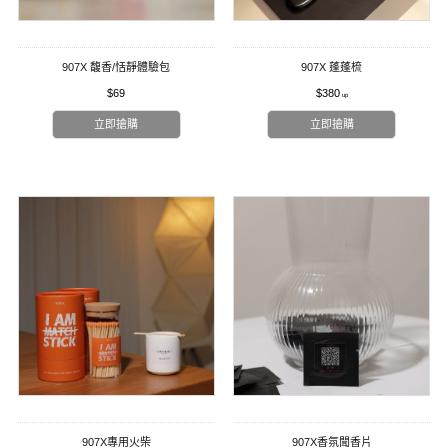
907X 馥香/恬靜體驗包
907X 蓬蓬梳
$69
$380
立即搶購
立即搶購
907X專用火柴
907X香氛聞香片