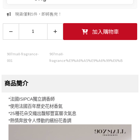
現貨僅剩5件，即將售完！
加入購物車
907mall-fragrance-
907mall-
001
fragrance%E9%A6%A5%E9%A6%99%E6%B
商品簡介
*法國ISIPCA獨立調香師
*使用法國百年歷史花材香氣
*25種花朵交織出馥郁豐富層次氣息
*熱情奔放令人悸動的繽紛花香調