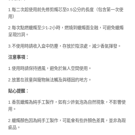
1.每二次起使用前先修剪燭芯至0.5公分的長度（包含第一次使
用）
2.每次點燃蠟燭至少1-2小時，燃燒到蠟燭面全融，可避免蠟燭
呈現凹洞。
3.不使用時請收入盒中防塵，存放於陰涼處，減少香氣揮發。
注意事項：
1.使用時請保持通風，避免於無人空間使用。
2.放置在孩童與寵物無法觸及與穩固的地方。
貼心提醒：
1.香氛蠟燭為純手工製作，如有少許氣泡為自然現象，不影響使
用。
2.蠟燭顏色因為純手工製作，可能會有些許顏色差異，並非為瑕
疵品。