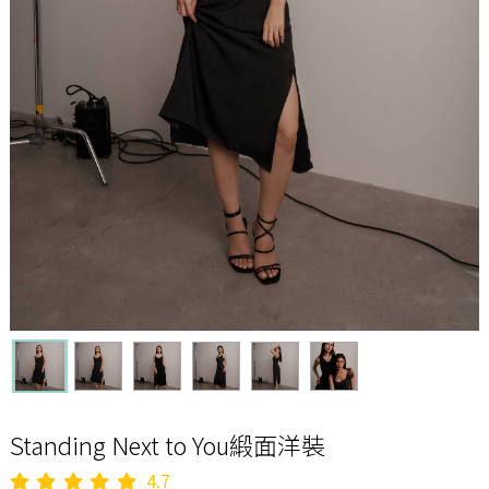
Standing Next to You緞面洋裝
4.7