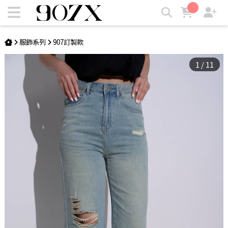
Rugged Chic Wide牛仔破褲 | 907X
服飾系列
907訂製款
1
/
11